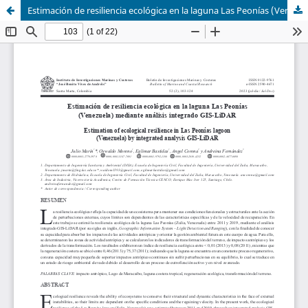
Estimación de resiliencia ecológica en la laguna Las Peonías (Venezuela) mediante análisis integrado (GIS-LiDAR)