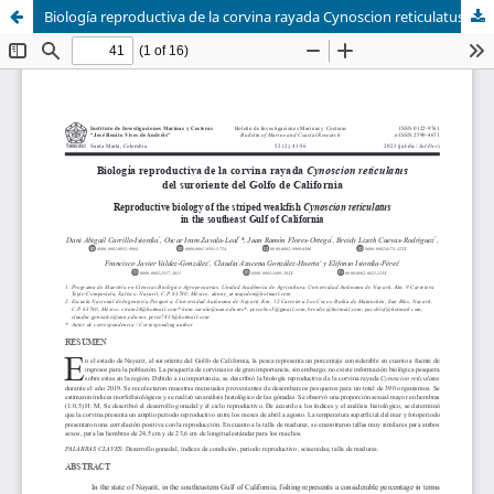
Biología reproductiva de la corvina rayada Cynoscion reticulatus en una localidad del sureste del Golfo de California