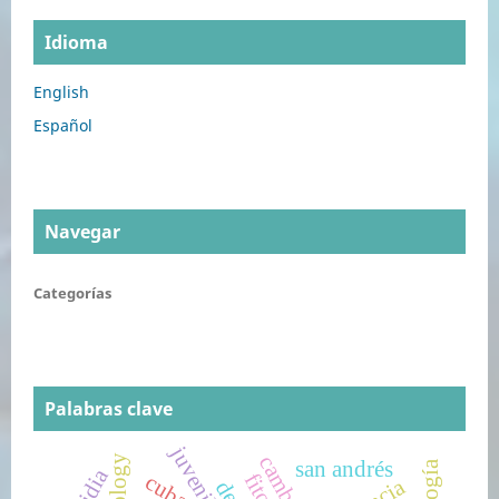
Idioma
English
Español
Navegar
Categorías
Palabras clave
juveniles
san andrés
ascidia
cuba