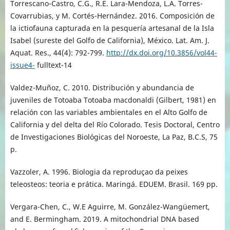
Torrescano-Castro, C.G., R.E. Lara-Mendoza, L.A. Torres-
Covarrubias, y M. Cortés-Hernández. 2016. Composición de
la ictiofauna capturada en la pesquería artesanal de la Isla
Isabel (sureste del Golfo de California), México. Lat. Am. J.
Aquat. Res., 44(4): 792-799.
http://dx.doi.org/10.3856/vol44-
issue4-
fulltext-14
Valdez-Muñoz, C. 2010. Distribución y abundancia de
juveniles de Totoaba Totoaba macdonaldi (Gilbert, 1981) en
relación con las variables ambientales en el Alto Golfo de
California y del delta del Río Colorado. Tesis Doctoral, Centro
de Investigaciones Biológicas del Noroeste, La Paz, B.C.S, 75
p.
Vazzoler, A. 1996. Biologia da reproduçao da peixes
teleosteos: teoria e prática. Maringá. EDUEM. Brasil. 169 pp.
Vergara-Chen, C., W.E Aguirre, M. González-Wangüemert,
and E. Bermingham. 2019. A mitochondrial DNA based