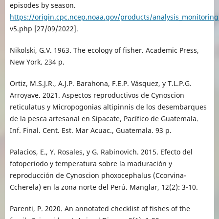
episodes by season.
https://origin.cpc.ncep.noaa.gov/products/analysis_monitorin
v5.php [27/09/2022].
Nikolski, G.V. 1963. The ecology of fisher. Academic Press,
New York. 234 p.
Ortiz, M.S.J.R., A.J.P. Barahona, F.E.P. Vásquez, y T.L.P.G.
Arroyave. 2021. Aspectos reproductivos de Cynoscion
reticulatus y Micropogonias altipinnis de los desembarques
de la pesca artesanal en Sipacate, Pacífico de Guatemala.
Inf. Final. Cent. Est. Mar Acuac., Guatemala. 93 p.
Palacios, E., Y. Rosales, y G. Rabinovich. 2015. Efecto del
fotoperiodo y temperatura sobre la maduración y
reproducción de Cynoscion phoxocephalus (Ccorvina-
Ccherela) en la zona norte del Perú. Manglar, 12(2): 3-10.
Parenti, P. 2020. An annotated checklist of fishes of the