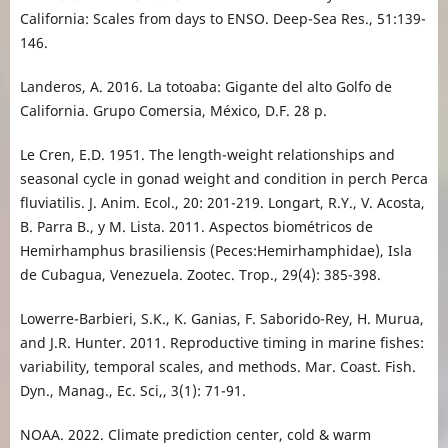
California: Scales from days to ENSO. Deep-Sea Res., 51:139-
146.
Landeros, A. 2016. La totoaba: Gigante del alto Golfo de
California. Grupo Comersia, México, D.F. 28 p.
Le Cren, E.D. 1951. The length-weight relationships and
seasonal cycle in gonad weight and condition in perch Perca
fluviatilis. J. Anim. Ecol., 20: 201-219. Longart, R.Y., V. Acosta,
B. Parra B., y M. Lista. 2011. Aspectos biométricos de
Hemirhamphus brasiliensis (Peces:Hemirhamphidae), Isla
de Cubagua, Venezuela. Zootec. Trop., 29(4): 385-398.
Lowerre-Barbieri, S.K., K. Ganias, F. Saborido-Rey, H. Murua,
and J.R. Hunter. 2011. Reproductive timing in marine fishes:
variability, temporal scales, and methods. Mar. Coast. Fish.
Dyn., Manag., Ec. Sci,, 3(1): 71-91.
NOAA. 2022. Climate prediction center, cold & warm