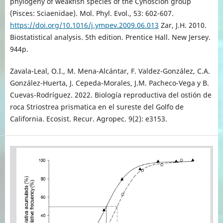
phylogeny of weakfish species of the Cynoscion group
(Pisces: Sciaenidae). Mol. Phyl. Evol., 53: 602-607.
https://doi.org/10.1016/j.ympev.2009.06.013
Zar, J.H. 2010.
Biostatistical analysis. 5th edition. Prentice Hall. New Jersey.
944p.
Zavala-Leal, O.I., M. Mena-Alcántar, F. Valdez-González, C.A.
González-Huerta, J. Cepeda-Morales, J.M. Pacheco-Vega y B.
Cuevas-Rodríguez. 2022. Biología reproductiva del ostión de
roca Striostrea prismatica en el sureste del Golfo de
California. Ecosist. Recur. Agropec. 9(2): e3153.