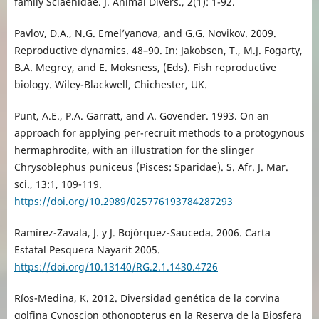
family Sciaenidae. J. Animal Divers., 2(1): 1-92.
Pavlov, D.A., N.G. Emel’yanova, and G.G. Novikov. 2009.
Reproductive dynamics. 48–90. In: Jakobsen, T., M.J. Fogarty,
B.A. Megrey, and E. Moksness, (Eds). Fish reproductive
biology. Wiley-Blackwell, Chichester, UK.
Punt, A.E., P.A. Garratt, and A. Govender. 1993. On an
approach for applying per-recruit methods to a protogynous
hermaphrodite, with an illustration for the slinger
Chrysoblephus puniceus (Pisces: Sparidae). S. Afr. J. Mar.
sci., 13:1, 109-119.
https://doi.org/10.2989/025776193784287293
Ramírez-Zavala, J. y J. Bojórquez-Sauceda. 2006. Carta
Estatal Pesquera Nayarit 2005.
https://doi.org/10.13140/RG.2.1.1430.4726
Ríos-Medina, K. 2012. Diversidad genética de la corvina
golfina Cynoscion othonopterus en la Reserva de la Biosfera