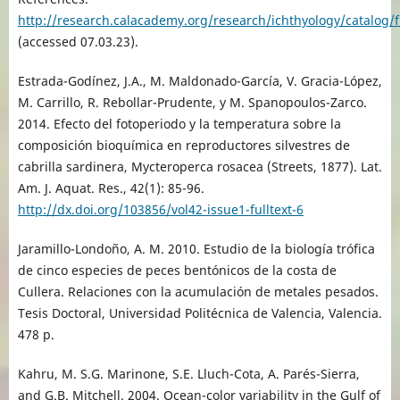
http://research.calacademy.org/research/ichthyology/catalog/
(accessed 07.03.23).
Estrada-Godínez, J.A., M. Maldonado-García, V. Gracia-López,
M. Carrillo, R. Rebollar-Prudente, y M. Spanopoulos-Zarco.
2014. Efecto del fotoperiodo y la temperatura sobre la
composición bioquímica en reproductores silvestres de
cabrilla sardinera, Mycteroperca rosacea (Streets, 1877). Lat.
Am. J. Aquat. Res., 42(1): 85-96.
http://dx.doi.org/103856/vol42-issue1-fulltext-6
Jaramillo-Londoño, A. M. 2010. Estudio de la biología trófica
de cinco especies de peces bentónicos de la costa de
Cullera. Relaciones con la acumulación de metales pesados.
Tesis Doctoral, Universidad Politécnica de Valencia, Valencia.
478 p.
Kahru, M. S.G. Marinone, S.E. Lluch-Cota, A. Parés-Sierra,
and G.B. Mitchell. 2004. Ocean-color variability in the Gulf of