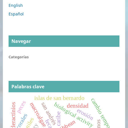
English
Español
Navegar
Categorías
Palabras clave
islas de san bernardo
cambio temporal
peces
san andrés
macroalgae
biological activity
corales escleractínios
densidad
erosión
caribe
corales
juveniles
fecas