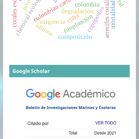
colombian caribbean
arrecifes coralinos
chemical ecology
mortalidad
colombia
copépodos
degradación
cuba
fitoplancton
surgencia
ofiuros
composición
Google Scholar