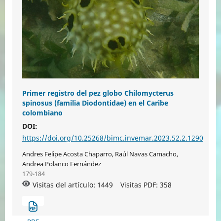
Primer registro del pez globo Chilomycterus
spinosus (familia Diodontidae) en el Caribe
colombiano
DOI:
https://doi.org/10.25268/bimc.invemar.2023.52.2.1290
Andres Felipe Acosta Chaparro, Raúl Navas Camacho,
Andrea Polanco Fernández
179-184
Visitas del artículo: 1449
Visitas PDF:
358