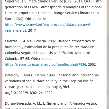
Copernicus Climate Change Service (C3S). 2017. ERA5: Fifth
generation of ECMWF atmospheric reanalyses of the global
climate. Copernicus Climate Change Service Climate Data
Store (CDS). Obtenido de
https://www.ecmwf.int/en/forecasts/dataset/ecmwf-
reanalysis-v5
, 2017
Cuartas, L. A. y G. Poveda. 2002. Balance atmosferico de
humedad y estimacion de la precipitación reciclada en
Colombia según el Reanalisis NCEP/NCAR. Meteorol.
Colomb., 57-65. Obtenido de
https://repositorio.unal.edu.co/handle/unal/7936
, 2002
Delcroix, T. and C. Hénin. 1999. Seasonal and interannual
variations of sea surface salinity in the Tropical Pacific
Ocean. JGR, 96, 135-150. doi:https://doi.
org/10.1029/91JC02124, 1999
Durán-Quesada, A. M., L. Gimeno and J.A Amador-Astúa.