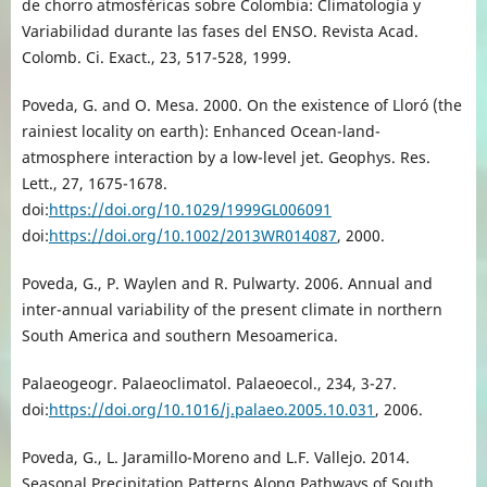
de chorro atmosféricas sobre Colombia: Climatología y
Variabilidad durante las fases del ENSO. Revista Acad.
Colomb. Ci. Exact., 23, 517-528, 1999.
Poveda, G. and O. Mesa. 2000. On the existence of Lloró (the
rainiest locality on earth): Enhanced Ocean-land-
atmosphere interaction by a low-level jet. Geophys. Res.
Lett., 27, 1675-1678.
doi:
https://doi.org/10.1029/1999GL006091
doi:
https://doi.org/10.1002/2013WR014087
, 2000.
Poveda, G., P. Waylen and R. Pulwarty. 2006. Annual and
inter-annual variability of the present climate in northern
South America and southern Mesoamerica.
Palaeogeogr. Palaeoclimatol. Palaeoecol., 234, 3-27.
doi:
https://doi.org/10.1016/j.palaeo.2005.10.031
, 2006.
Poveda, G., L. Jaramillo-Moreno and L.F. Vallejo. 2014.
Seasonal Precipitation Patterns Along Pathways of South