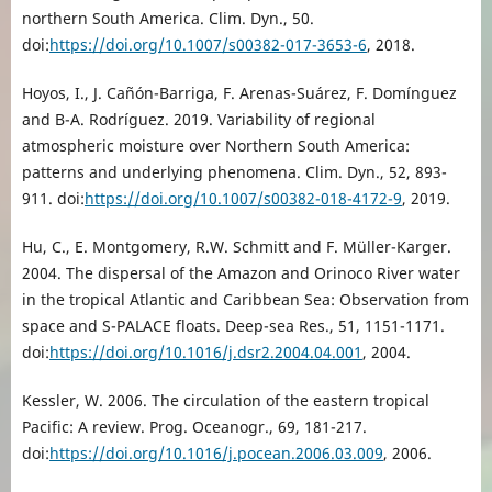
northern South America. Clim. Dyn., 50.
doi:
https://doi.org/10.1007/s00382-017-3653-6
, 2018.
Hoyos, I., J. Cañón-Barriga, F. Arenas-Suárez, F. Domínguez
and B-A. Rodríguez. 2019. Variability of regional
atmospheric moisture over Northern South America:
patterns and underlying phenomena. Clim. Dyn., 52, 893-
911. doi:
https://doi.org/10.1007/s00382-018-4172-9
, 2019.
Hu, C., E. Montgomery, R.W. Schmitt and F. Müller-Karger.
2004. The dispersal of the Amazon and Orinoco River water
in the tropical Atlantic and Caribbean Sea: Observation from
space and S-PALACE floats. Deep-sea Res., 51, 1151-1171.
doi:
https://doi.org/10.1016/j.dsr2.2004.04.001
, 2004.
Kessler, W. 2006. The circulation of the eastern tropical
Pacific: A review. Prog. Oceanogr., 69, 181-217.
doi:
https://doi.org/10.1016/j.pocean.2006.03.009
, 2006.