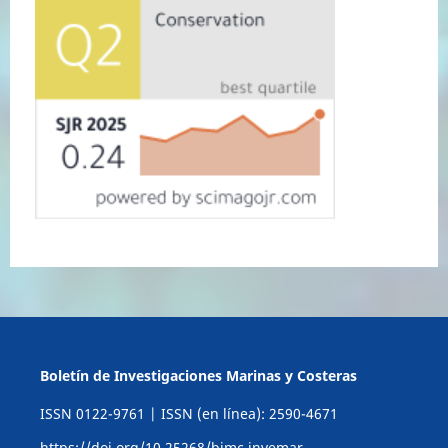
Boletín de Investigaciones Marinas y Costeras
ISSN 0122-9761 | ISSN (en línea): 2590-4671
https://doi.org/10.25268/bimc.invemar