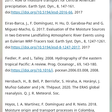
2017. Role of moisture transport for Central American
precipitation. Earth Syst. Dyn., 8, 147-161.
doi:
https://doi.org/10.5194/esd-2016-66
, 2017
Eiras-Barca, J., F. Domínguez, H. Hu, D. Garaboa-Paz and G.
Miguez-Macho, G. 2017. Evaluation of the Moisture Sources
in two Extreme Landfalling Atmospheric River Events using
an Eulerian WRF-Tracers tool. Earth Syst. Dyn., 8, 1247-1261.
doi:
https://doi.org/10.5194/esd-8-1247-2017
, 2017
Fiedler, P. and L. Talley. 2008. Hydrography of the eastern
tropical Pacific: A review. Prog. Oceanogr., 69, 143-180.
doi:
https://doi.org/10.1016/j
. pocean.2006.03.008, 2008.
Hersbach, H., B. Bell, P. Berrisfor, S. Hiraha, A. Horányi, J.
Muñoz-Sabater and J-N. Thépaut. 2020. The ERA5 global
reanalysis. Q. J. R. Meteorol. Soc.
Hoyos, I. A. Martínez, F. Domínguez and R. Nieto. 2018.
Moisture origin and transport processes in Colombia,