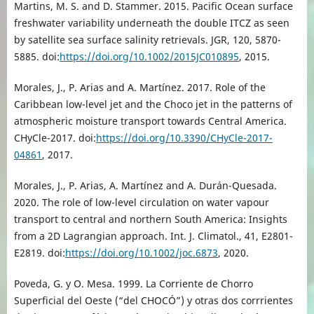
Martins, M. S. and D. Stammer. 2015. Pacific Ocean surface
freshwater variability underneath the double ITCZ as seen
by satellite sea surface salinity retrievals. JGR, 120, 5870-
5885. doi:
https://doi.org/10.1002/2015JC010895
, 2015.
Morales, J., P. Arias and A. Martínez. 2017. Role of the
Caribbean low-level jet and the Choco jet in the patterns of
atmospheric moisture transport towards Central America.
CHyCle-2017. doi:
https://doi.org/10.3390/CHyCle-2017-
04861
, 2017.
Morales, J., P. Arias, A. Martínez and A. Durán-Quesada.
2020. The role of low-level circulation on water vapour
transport to central and northern South America: Insights
from a 2D Lagrangian approach. Int. J. Climatol., 41, E2801-
E2819. doi:
https://doi.org/10.1002/joc.6873
, 2020.
Poveda, G. y O. Mesa. 1999. La Corriente de Chorro
Superficial del Oeste (“del CHOCÓ”) y otras dos corrrientes