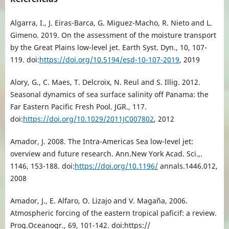
Algarra, I., J. Eiras-Barca, G. Miguez-Macho, R. Nieto and L.
Gimeno. 2019. On the assessment of the moisture transport
by the Great Plains low-level jet. Earth Syst. Dyn., 10, 107-
119. doi:
https://doi.org/10.5194/esd-10-107-2019
, 2019
Alory, G., C. Maes, T. Delcroix, N. Reul and S. Illig. 2012.
Seasonal dynamics of sea surface salinity off Panama: the
Far Eastern Pacific Fresh Pool. JGR., 117.
doi:
https://doi.org/10.1029/2011JC007802
, 2012
Amador, J. 2008. The Intra-Americas Sea low-level jet:
overview and future research. Ann.New York Acad. Sci.,.
1146, 153-188. doi:
https://doi.org/10.1196/
annals.1446.012,
2008
Amador, J., E. Alfaro, O. Lizajo and V. Magaña, 2006.
Atmospheric forcing of the eastern tropical paficif: a review.
Prog.Oceanogr., 69, 101-142. doi:https://