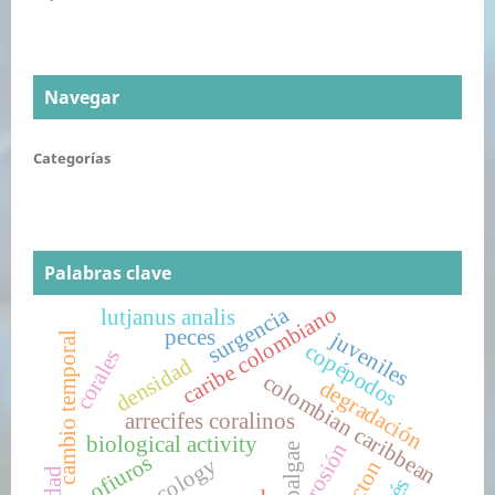
Navegar
Categorías
Palabras clave
caribe colombiano
surgencia
lutjanus analis
peces
juveniles
cambio temporal
copépodos
corales
densidad
colombian caribbean
degradación
arrecifes coralinos
biological activity
erosión
macroalgae
ofiuros