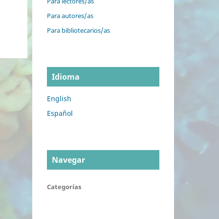
Para lectores/as
Para autores/as
Para bibliotecarios/as
Idioma
English
Español
Navegar
Categorías