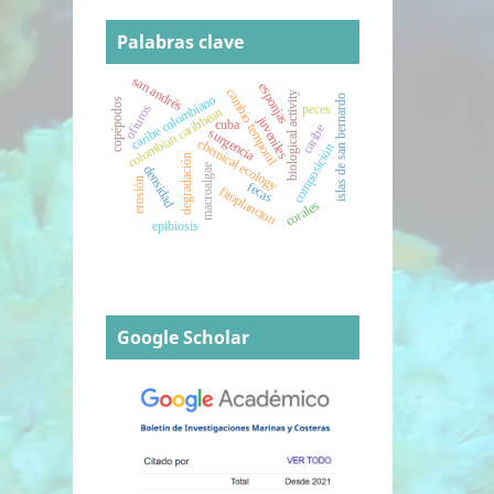
Palabras clave
san andrés
esponjas
cambio temporal
biological activity
caribe colombiano
islas de san bernardo
copépodos
peces
ofiuros
colombian caribbean
juveniles
cuba
caribe
surgencia
chemical ecology
composición
degradación
macroalgae
densidad
erosión
fecas
fitoplancton
corales
epibiosis
Google Scholar