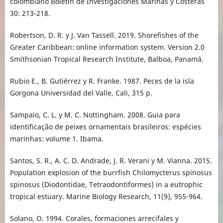
colombiano Boletín de Investigaciones Marinas y Costeras
30: 213-218.
Robertson, D. R. y J. Van Tassell. 2019. Shorefishes of the
Greater Caribbean: online information system. Version 2.0
Smithsonian Tropical Research Institute, Balboa, Panamá.
Rubio E., B. Gutiérrez y R. Franke. 1987. Peces de la isla
Gorgona Universidad del Valle, Cali, 315 p.
Sampaio, C. L. y M. C. Nottingham. 2008. Guia para
identificação de peixes ornamentais brasileiros: espécies
marinhas: volume 1. Ibama.
Santos, S. R., A. C. D. Andrade, J. R. Verani y M. Vianna. 2015.
Population explosion of the burrfish Chilomycterus spinosus
spinosus (Diodontidae, Tetraodontiformes) in a eutrophic
tropical estuary. Marine Biology Research, 11(9), 955-964.
Solano, O. 1994. Corales, formaciones arrecifales y