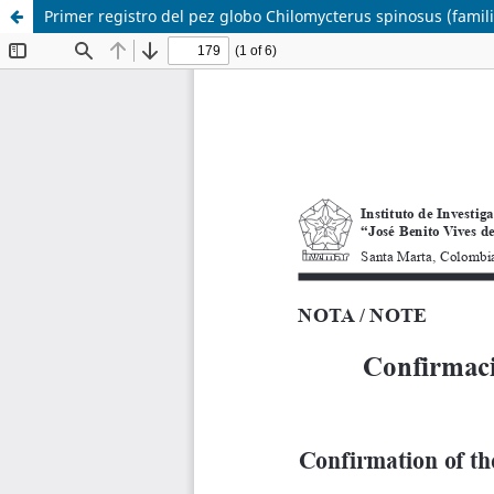
Primer registro del pez globo Chilomycterus spinosus (famil