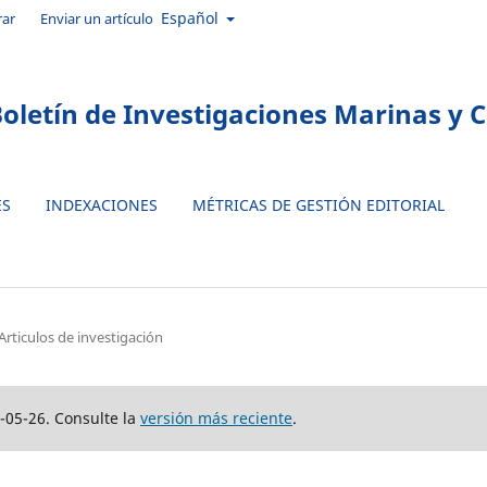
Idioma
Español
rar
Enviar un artículo
oletín de Investigaciones Marinas y 
ES
INDEXACIONES
MÉTRICAS DE GESTIÓN EDITORIAL
Articulos de investigación
-05-26. Consulte la
versión más reciente
.