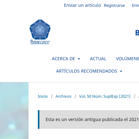
Enviar un artículo
Registrarse
Ent
B
ACERCA DE
ACTUAL
VOLÚMEN
ARTÍCULOS RECOMENDADOS
Inicio
/
Archivos
/
Vol. 50 Núm. SuplEsp (2021)
/
Esta es un versión antigua publicada el 2021