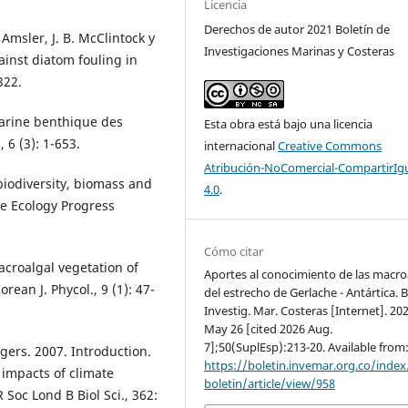
Licencia
Derechos de autor 2021 Boletín de
 Amsler, J. B. McClintock y
Investigaciones Marinas y Costeras
ainst diatom fouling in
322.
marine benthique des
Esta obra está bajo una licencia
 6 (3): 1-653.
internacional
Creative Commons
Atribución-NoComercial-CompartirIg
biodiversity, biomass and
4.0
.
ne Ecology Progress
Cómo citar
Macroalgal vegetation of
Aportes al conocimiento de las macro
rean J. Phycol., 9 (1): 47-
del estrecho de Gerlache - Antártica. B
Investig. Mar. Costeras [Internet]. 20
May 26 [cited 2026 Aug.
7];50(SuplEsp):213-20. Available from
ogers. 2007. Introduction.
https://boletin.invemar.org.co/index
 impacts of climate
boletin/article/view/958
 Soc Lond B Biol Sci., 362: