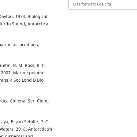
Más formatos de cita
. Dayton. 1974. Biological
urdo Sound, Antarctica.
marine associations,
uetin, R. M. Ross, R. C.
. 2007. Marine pelagic
rans R Soc Lond B Biol
tica Chilena. Ser. Cient.
aya, E. van Sebille, P. G.
 Waters. 2018. Antarctica’s
ven dispersal and