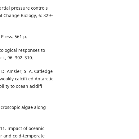
partial pressure controls
al Change Biology, 6: 329–
 Press. 561 p.
Ecological responses to
i., 96: 302–310.
. D. Amsler, S. A. Catledge
weakly calcifi ed Antarctic
lity to ocean acidifi
acroscopic algae along
011. Impact of oceanic
ar and cold-temperate