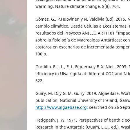
warming. Nature climate change, 8(8), 704.
Gómez, G., P.Huovinen y N. Valdivia (Ed). 2015. 
cambio climático. Desde Células a Ecosistemas.
resultados del Proyecto ANILLO ART1101 “Impac
sobre la fisiología de Macroalgas Antárticas: c
costeros en escenarios de incrementada tempera
100 p.
Gordillo, F. J. L., F. L. Figueroa y F. X. Niell. 20
efficiency in Ulva rigida at different CO2 and N l
322.
Guiry, M. D. y G. M. Guiry. 2019. AlgaeBase. Wor
publication, National University of Ireland, Galw
http://www.algaebase.org;
searched on 26 Sept
Hedgpeth, J. W. 1971. Perspectives of benthic eco
Research in the Antarctic (Quam, L.O., ed.), Wa