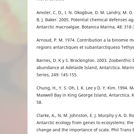
Amsler, C. D., I. N. Okogbue, D. M. Landry, M. O.
B. J. Baker. 2005. Potential chemical defenses ag
Antarctic macroalgae. Botanica Marina, 48: 318-
Arnoud, P. M. 1974. Contribution a la binomie 
regions antarctiques et subantarctiqueso Tethys,
Barnes, D. K y S. Brockington. 2003. Zoobenthic 
abundance at Adelaide Island, Antarctica. Mari
Series, 249: 145-155.
Chung, H., Y. S. Oh, I. K. Lee y D. Y. Kim. 1994. 
Maxwell Bay in King George Island, Antarctica. Ko
58.
Clarke, A., N. M. Johnston, E. J. Murphy y A. D. R
Antarctic ecology from genes to ecosystems: the
change and the importance of scale. Phil Trans R