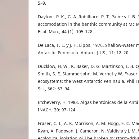
5–9.
Dayton , P. K., G. A. Robilliard, R. T. Paine y L. B
accomodation in the benthic community at Mc M
Ecol. Mon., 44 (1): 105-128.
De Laca, T. E. y J. H. Lipps. 1976. Shallow-water 
Antarctic Peninsula. Antarct J US., 11: 12–20
Ducklow, H. W., K. Baker, D. G. Martinson, L. B. Q
Smith, S. E. Stammerjohn, M. Vernet y W. Fraser
ecosystems: the West Antarctic Peninsula. Phil T
Sci., 362: 67–94.
Etcheverry, H. 1983. Algas bentónicas de la Antár
INACH, 30: 97-124.
Fraser, C. I., A. K. Morrison, A. M. Hogg, E. C. Mac
Ryan, A. Padovan, J. Cameron, N. Valdivia y J. M.
ecological isolation will be broken by storm-dri