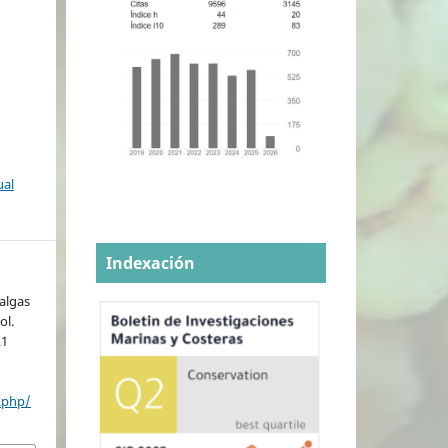
ual
Indexación
algas
ol.
21
:
.php/