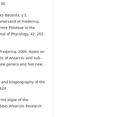
136.
z-Bautista, y S.
mmersand et Fredericq,
ere Ptiloteae to the
al of Phycology, 42: 203-
 Fredericq. 2009. Notes on
ps of Antarctic and sub-
 new genera and five new
gy and biogeography of the
-624.
ine algae of the
c Seas Antarctic Research