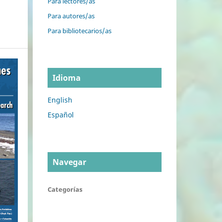
Para lectores/as
Para autores/as
Para bibliotecarios/as
Idioma
English
Español
Navegar
Categorías