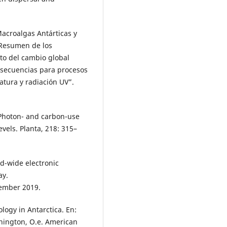
Macroalgas Antárticas y
 Resumen de los
to del cambio global
onsecuencias para procesos
tura y radiación UV”.
03. Photon- and carbon-use
evels. Planta, 218: 315–
ld-wide electronic
ay.
ember 2019.
logy in Antarctica. En:
shington, O.e. American