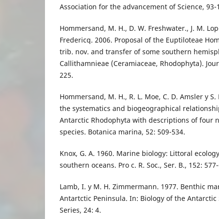
Association for the advancement of Science, 93-
Hommersand, M. H., D. W. Freshwater., J. M. Lope
Fredericq. 2006. Proposal of the Euptiloteae Ho
trib. nov. and transfer of some southern hemisph
Callithamnieae (Ceramiaceae, Rhodophyta). Journ
225.
Hommersand, M. H., R. L. Moe, C. D. Amsler y S.
the systematics and biogeographical relationshi
Antarctic Rhodophyta with descriptions of four
species. Botanica marina, 52: 509-534.
Knox, G. A. 1960. Marine biology: Littoral ecolo
southern oceans. Pro c. R. Soc., Ser. B., 152: 577
Lamb, I. y M. H. Zimmermann. 1977. Benthic mar
Antartctic Peninsula. In: Biology of the Antarcti
Series, 24: 4.