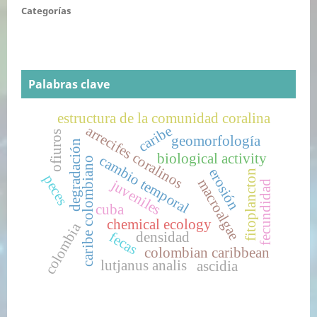
Categorías
Palabras clave
estructura de la comunidad coralina
caribe
arrecifes coralinos
ofiuros
geomorfología
degradación
biological activity
cambio temporal
caribe colombiano
erosión
fitoplancton
peces
macroalgae
juveniles
fecundidad
cuba
chemical ecology
colombia
fecas
densidad
colombian caribbean
lutjanus analis
ascidia