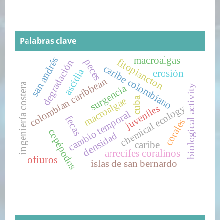
Palabras clave
macroalgas
san andrés
fitoplancton
peces
degradación
caribe colombiano
ascidia
erosión
colombian caribbean
ingeniería costera
surgencia
biological activity
cuba
macroalgae
juveniles
chemical ecology
cambio temporal
fecas
corales
copépodos
densidad
caribe
arrecifes coralinos
ofiuros
islas de san bernardo