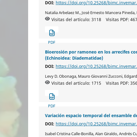
DOI:
https://doi.org/10.25268/bimc.invemar
Natalia Arbelaez M., José Ernesto Mancera Pineda,
Visitas del artículo: 3118
Visitas PDF:
46
PDF
Bioerosión por ramoneo en los arrecifes c
(Echinoidea: Diadematidae)
DOI:
https://doi.org/10.25268/bimc.invemar
Levy D. Obonaga, Mauro Giovanni Zucconi, Edgar
Visitas del artículo: 1715
Visitas PDF:
35
PDF
Variación espacio temporal del ensamble de
DOI:
https://doi.org/10.25268/bimc.invemar
Isabel Cristina Calle-Bonilla, Alan Giraldo, Andrés 