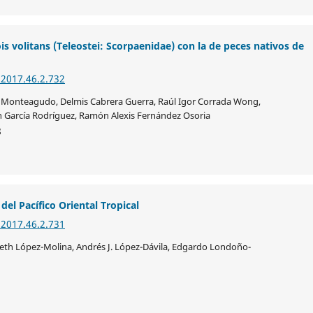
is volitans (Teleostei: Scorpaenidae) con la de peces nativos de
.2017.46.2.732
er Monteagudo, Delmis Cabrera Guerra, Raúl Igor Corrada Wong,
n García Rodríguez, Ramón Alexis Fernández Osoria
8
del Pacífico Oriental Tropical
.2017.46.2.731
zeth López-Molina, Andrés J. López-Dávila, Edgardo Londoño-
1