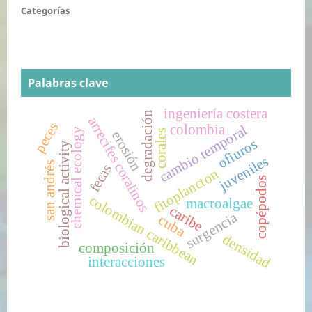
Categorías
Palabras clave
ingeniería costera
degradación
arrecifes coralinos
peces
colombia
cambio temporal
chemical ecology
corales
erosión
ofiuros
biological activity
juveniles
san andrés
fecas
fitoplancton
copépodos
colombian caribbean
macroalgae
caribe
surgencia
cuba
densidad
composición
interacciones