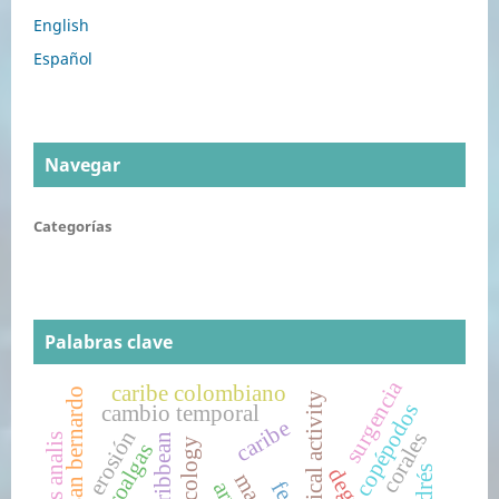
English
Español
Navegar
Categorías
Palabras clave
surgencia
caribe colombiano
islas de san bernardo
biological activity
copépodos
cambio temporal
caribe
erosión
corales
macroalgas