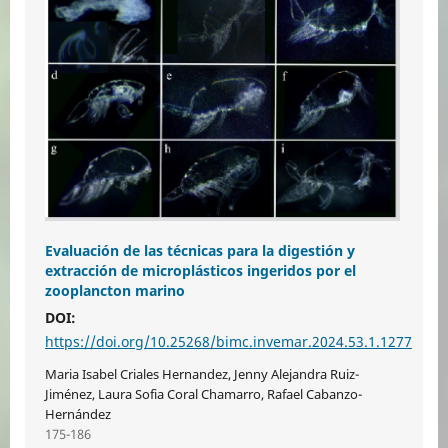
Evaluación de las técnicas para la digestión y
extracción de microplásticos ingeridos por el
zooplancton marino
DOI:
https://doi.org/10.25268/bimc.invemar.2024.53.1.1277
Maria Isabel Criales Hernandez, Jenny Alejandra Ruiz-
Jiménez, Laura Sofia Coral Chamarro, Rafael Cabanzo-
Hernández
175-186