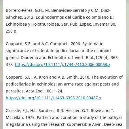
Borrero-Pérez, G.H., M. Benavides-Serrato y C.M. Díaz-
Sánchez. 2012. Equinodermos del Caribe colombiano II:
Echinoidea y Holothuroidea. Ser. Publ.Espec. Invemar 30,
250 p.
Coppard, S.E. and A.C. Campbell. 2006. Systematic
significance of tridentate pedicellariae in the echinoid
genera Diadema and Echinothrix. Invert. Biol.,125 (4): 363-
378.
https://doi.org/10.1111/j.1744-7410.2006.00068.x
Coppard, S.E., A. Kroh and A.B. Smith. 2010. The evolution of
pedicellariae in echinoids: an arms race against pests and
parasites. Acta Zool., 00: 1-24.
https://doi.org/10.1111/j.1463-6395.2010.00487.x
Grassle, F.J., H.L. Sanders, R.R. Hessler, G.T. Rowe and T.
McLellan. 1975. Pattern and zonation: a study of the bathyal
megafauna using the research submersible Alvin. Deep-Sea