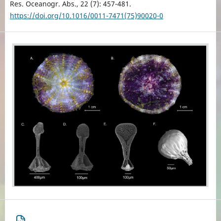
Res. Oceanogr. Abs., 22 (7): 457-481.
https://doi.org/10.1016/0011-7471(75)90020-0