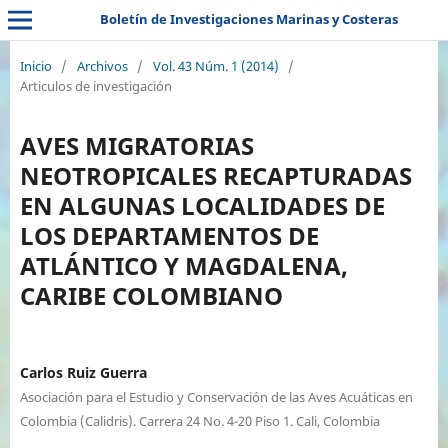
Boletín de Investigaciones Marinas y Costeras
Inicio
/
Archivos
/
Vol. 43 Núm. 1 (2014)
/
Articulos de investigación
AVES MIGRATORIAS
NEOTROPICALES RECAPTURADAS
EN ALGUNAS LOCALIDADES DE
LOS DEPARTAMENTOS DE
ATLÁNTICO Y MAGDALENA,
CARIBE COLOMBIANO
Carlos Ruiz Guerra
Asociación para el Estudio y Conservación de las Aves Acuáticas en
Colombia (Calidris). Carrera 24 No. 4-20 Piso 1. Cali, Colombia