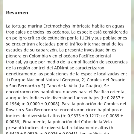
Resumen
La tortuga marina Eretmochelys imbricata habita en aguas
tropicales de todos los océanos. La especie está considerada
en peligro crítico de extinción por la IUCN y sus poblaciones
se encuentran afectadas por el tráfico internacional de los
escudos de su caparazón. La presente investigación es
pionera en Colombia y en el océano Pacífico oriental
tropical, ya que por medio de la amplificación de secuencias
de la región control del ADNmt se caracterizaron
genéticamente las poblaciones de la especie localizadas en:
1) Parque Nacional Natural Gorgona, 2) Corales del Rosario
y San Bernardo y 3) Cabo de la Vela (La Guajira). Se
encontraron dos haplotipos nuevos para el Pacífico oriental,
aunque los índices de diversidad fueron bajos (h: 0.2857 ±
0.1964; π: 0.0009 ± 0.0008). Para la población de Corales del
Rosario y San Bernardo se encontraron cinco haplotipos e
índices de diversidad altos (h: 0.9333 ± 0.1217; π: 0.0089 ±
0.0056). Finalmente, la población del Cabo de la Vela
presentó índices de diversidad relativamente altos (h:
0.6429 ± 0.0539; π: 0.0076 ± 0.0041). Los análisis de