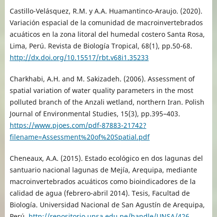
Castillo-Velásquez, R.M. y A.A. Huamantinco-Araujo. (2020).
Variación espacial de la comunidad de macroinvertebrados
acuáticos en la zona litoral del humedal costero Santa Rosa,
Lima, Perú. Revista de Biología Tropical, 68(1), pp.50-68.
http://dx.doi.org/10.15517/rbt.v68i1.35233
Charkhabi, A.H. and M. Sakizadeh. (2006). Assessment of
spatial variation of water quality parameters in the most
polluted branch of the Anzali wetland, northern Iran. Polish
Journal of Environmental Studies, 15(3), pp.395–403.
https://www.pjoes.com/pdf-87883-21742?
filename=Assessment%20of%20Spatial.pdf
Cheneaux, A.A. (2015). Estado ecológico en dos lagunas del
santuario nacional lagunas de Mejía, Arequipa, mediante
macroinvertebrados acuáticos como bioindicadores de la
calidad de agua (febrero-abril 2014). Tesis, Facultad de
Biología. Universidad Nacional de San Agustín de Arequipa,
Perú.
http://repositorio.unsa.edu.pe/handle/UNSA/426