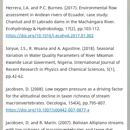
Herrera, I.A. and P.C. Burneo. (2017). Environmental flow
assessment in Andean rivers of Ecuador, case study:
Chanlud and El Labrado dams in the Machángara River.
Ecohydrology & Hydrobiology, 17(2), pp.103-112.
https://doi.org/10.1016/j.ecohyd.2017.01.002
Ioryue, I.S., R. Wuana and A. Agustine. (2018). Seasonal
Variation in Water Quality Parameters of River Mkomon
Kwande Local Goverment, Nigeria. International Journal of
Recent Research in Physics and Chemical Sciences, 5(1),
pp.42-62.
Jacobsen, D. (2008). Low oxygen pressure as a driving factor
for the altitudinal decline in taxon richness of stream
macroinvertebrates. Oecologia, 154(4), pp.795–807.
https://doi.org/10.1007/s00442-007-0877-x
Jacobsen, D. and R. Marín. (2007). Bolivian Altiplano streams
with low richness of macroinvertebrates and large diel