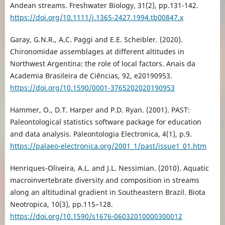
Andean streams. Freshwater Biology, 31(2), pp.131-142.
https://doi.org/10.1111/j.1365-2427.1994.tb00847.x
Garay, G.N.R., A.C. Paggi and E.E. Scheibler. (2020).
Chironomidae assemblages at different altitudes in
Northwest Argentina: the role of local factors. Anais da
Academia Brasileira de Ciências, 92, e20190953.
https://doi.org/10.1590/0001-3765202020190953
Hammer, O., D.T. Harper and P.D. Ryan. (2001). PAST:
Paleontological statistics software package for education
and data analysis. Paleontologia Electronica, 4(1), p.9.
https://palaeo-electronica.org/2001_1/past/issue1_01.htm
Henriques-Oliveira, A.L. and J.L. Nessimian. (2010). Aquatic
macroinvertebrate diversity and composition in streams
along an altitudinal gradient in Southeastern Brazil. Biota
Neotropica, 10(3), pp.115–128.
https://doi.org/10.1590/s1676-06032010000300012