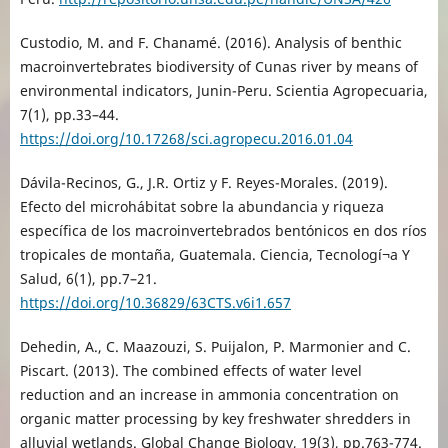
Custodio, M. and F. Chanamé. (2016). Analysis of benthic
macroinvertebrates biodiversity of Cunas river by means of
environmental indicators, Junin-Peru. Scientia Agropecuaria,
7(1), pp.33–44.
https://doi.org/10.17268/sci.agropecu.2016.01.04
Dávila-Recinos, G., J.R. Ortiz y F. Reyes-Morales. (2019).
Efecto del microhábitat sobre la abundancia y riqueza
específica de los macroinvertebrados bentónicos en dos ríos
tropicales de montaña, Guatemala. Ciencia, Tecnologí¬a Y
Salud, 6(1), pp.7–21.
https://doi.org/10.36829/63CTS.v6i1.657
Dehedin, A., C. Maazouzi, S. Puijalon, P. Marmonier and C.
Piscart. (2013). The combined effects of water level
reduction and an increase in ammonia concentration on
organic matter processing by key freshwater shredders in
alluvial wetlands. Global Change Biology, 19(3), pp.763-774.