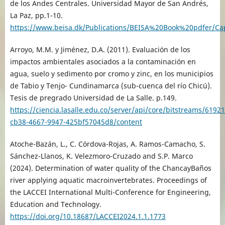
de los Andes Centrales. Universidad Mayor de San Andrés,
La Paz, pp.1-10.
https://www.beisa.dk/Publications/BEISA%20Book%20pdfer/Ca
Arroyo, M.M. y Jiménez, D.A. (2011). Evaluación de los
impactos ambientales asociados a la contaminación en
agua, suelo y sedimento por cromo y zinc, en los municipios
de Tabio y Tenjo- Cundinamarca (sub-cuenca del río Chicú).
Tesis de pregrado Universidad de La Salle. p.149.
https://ciencia.lasalle.edu.co/server/api/core/bitstreams/61921
cb38-4667-9947-425bf57045d8/content
Atoche-Bazán, L., C. Córdova-Rojas, A. Ramos-Camacho, S.
Sánchez-Llanos, K. Velezmoro-Cruzado and S.P. Marco
(2024). Determination of water quality of the ChancayBaños
river applying aquatic macroinvertebrates. Proceedings of
the LACCEI International Multi-Conference for Engineering,
Education and Technology.
https://doi.org/10.18687/LACCEI2024.1.1.1773