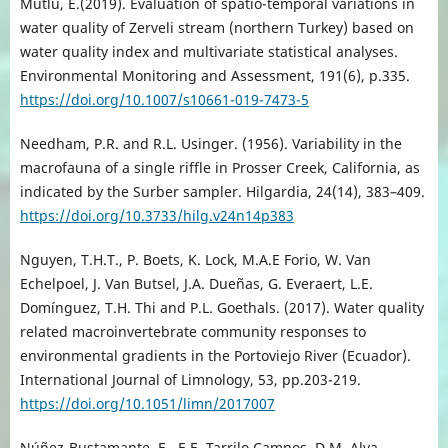
Mutlu, E.(2019). Evaluation of spatio-temporal variations in
water quality of Zerveli stream (northern Turkey) based on
water quality index and multivariate statistical analyses.
Environmental Monitoring and Assessment, 191(6), p.335.
https://doi.org/10.1007/s10661-019-7473-5
Needham, P.R. and R.L. Usinger. (1956). Variability in the
macrofauna of a single riffle in Prosser Creek, California, as
indicated by the Surber sampler. Hilgardia, 24(14), 383–409.
https://doi.org/10.3733/hilg.v24n14p383
Nguyen, T.H.T., P. Boets, K. Lock, M.A.E Forio, W. Van
Echelpoel, J. Van Butsel, J.A. Dueñas, G. Everaert, L.E.
Domínguez, T.H. Thi and P.L. Goethals. (2017). Water quality
related macroinvertebrate community responses to
environmental gradients in the Portoviejo River (Ecuador).
International Journal of Limnology, 53, pp.203-219.
https://doi.org/10.1051/limn/2017007
Núñez-Bustamante, E., E.E. Tarrilo Campos, D.M. Alva