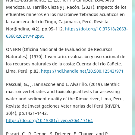
Mendoza, D. Tarrillo Cieza y J. Racón. (2021). Impacto de los
efluentes mineros en los macroinvertebrados acuáticos en
la cabecera del río Tingo, Cajamarca, Perú. Revista
Nor@ndina, 4(2), pp.95–112.
https://doi.org/10.37518/2663-
6360x2021v4n2p95
ONERN (Oficina Nacional de Evaluación de Recursos
Naturales). (1970). Inventario, evaluación y uso racional de
los recursos naturales de la costa: Cuenca del río Cañete.
Lima, Perú. p.83.
https://hdl.handle.net/20.500.12543/971
Pascual, G., J. Iannacone and L. Alvariño. (2019). Benthic
macroinvertebrates and toxicological tests for assessing
water and sediment quality of the Rimac river, Lima, Peru.
Revista de Investigaciones Veterinarias del Perú (RIVEP),
30(4), pp.1421–1442.
https://doi.org/10.15381/rivep.v30i4.17164
Piscart, C., R. Genoel, S. Doledec, E. Chauvet and P.