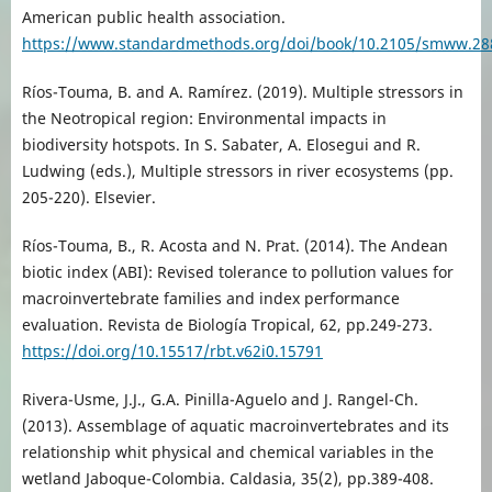
American public health association.
https://www.standardmethods.org/doi/book/10.2105/smww.28
Ríos-Touma, B. and A. Ramírez. (2019). Multiple stressors in
the Neotropical region: Environmental impacts in
biodiversity hotspots. In S. Sabater, A. Elosegui and R.
Ludwing (eds.), Multiple stressors in river ecosystems (pp.
205-220). Elsevier.
Ríos-Touma, B., R. Acosta and N. Prat. (2014). The Andean
biotic index (ABI): Revised tolerance to pollution values for
macroinvertebrate families and index performance
evaluation. Revista de Biología Tropical, 62, pp.249-273.
https://doi.org/10.15517/rbt.v62i0.15791
Rivera-Usme, J.J., G.A. Pinilla-Aguelo and J. Rangel-Ch.
(2013). Assemblage of aquatic macroinvertebrates and its
relationship whit physical and chemical variables in the
wetland Jaboque-Colombia. Caldasia, 35(2), pp.389-408.