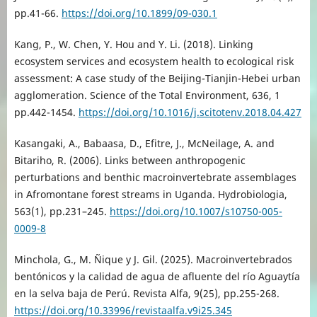
pp.41-66.
https://doi.org/10.1899/09-030.1
Kang, P., W. Chen, Y. Hou and Y. Li. (2018). Linking
ecosystem services and ecosystem health to ecological risk
assessment: A case study of the Beijing-Tianjin-Hebei urban
agglomeration. Science of the Total Environment, 636, 1
pp.442-1454.
https://doi.org/10.1016/j.scitotenv.2018.04.427
Kasangaki, A., Babaasa, D., Efitre, J., McNeilage, A. and
Bitariho, R. (2006). Links between anthropogenic
perturbations and benthic macroinvertebrate assemblages
in Afromontane forest streams in Uganda. Hydrobiologia,
563(1), pp.231–245.
https://doi.org/10.1007/s10750-005-
0009-8
Minchola, G., M. Ñique y J. Gil. (2025). Macroinvertebrados
bentónicos y la calidad de agua de afluente del río Aguaytía
en la selva baja de Perú. Revista Alfa, 9(25), pp.255-268.
https://doi.org/10.33996/revistaalfa.v9i25.345