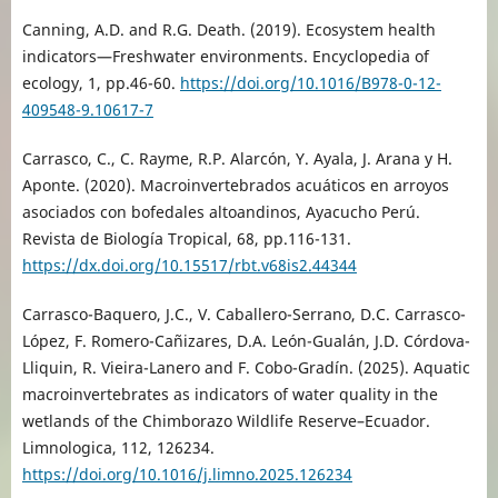
Canning, A.D. and R.G. Death. (2019). Ecosystem health
indicators—Freshwater environments. Encyclopedia of
ecology, 1, pp.46-60.
https://doi.org/10.1016/B978-0-12-
409548-9.10617-7
Carrasco, C., C. Rayme, R.P. Alarcón, Y. Ayala, J. Arana y H.
Aponte. (2020). Macroinvertebrados acuáticos en arroyos
asociados con bofedales altoandinos, Ayacucho Perú.
Revista de Biología Tropical, 68, pp.116-131.
https://dx.doi.org/10.15517/rbt.v68is2.44344
Carrasco-Baquero, J.C., V. Caballero-Serrano, D.C. Carrasco-
López, F. Romero-Cañizares, D.A. León-Gualán, J.D. Córdova-
Lliquin, R. Vieira-Lanero and F. Cobo-Gradín. (2025). Aquatic
macroinvertebrates as indicators of water quality in the
wetlands of the Chimborazo Wildlife Reserve–Ecuador.
Limnologica, 112, 126234.
https://doi.org/10.1016/j.limno.2025.126234