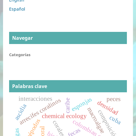
Español
Navegar
Categorías
Palabras clave
interacciones
esponjas
peces
arrecifes coralinos
caribe
densidad
ascidia
macroalgae
composición
chemical ecology
cuba
copépodos
colombian caribbean
corales
fecas